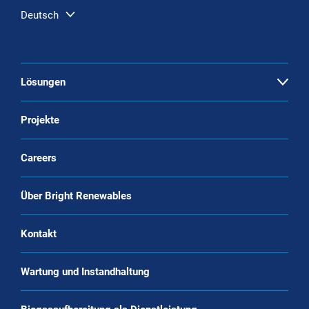
Deutsch
Lösungen
Open
Aufbereitung von Biogas
Projekte
Bio-CNG-Produktionssysteme
Careers
CO2-Verflüssigung
Über Bright Renewables
Biomethanverflüssigung (Bio-LNG)
Systeme zur Kohlenstoffabscheidung
Kontakt
Technologie
Wartung und Instandhaltung