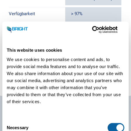
Verfügbarkeit
> 97%
Methan-Reinheit
> 98%
Elektrischer Verbrauch
0.7 kWh/kg LNG
This website uses cookies
We use cookies to personalise content and ads, to
TDWA- und SMR-
provide social media features and to analyse our traffic.
Technologie
We also share information about your use of our site with
our social media, advertising and analytics partners who
may combine it with other information that you’ve
provided to them or that they’ve collected from your use
of their services.
C
Bio-LNG-Verfahren
Necessary
o