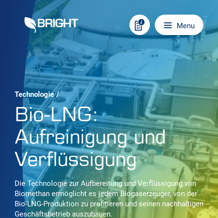
Skip to content
Main navigation
Menu
Technologie
/
Bio-LNG:
Aufreinigung und
Verflüssigung
Die Technologie zur Aufbereitung und Verflüssigung von
Biomethan ermöglicht es jedem Biogaserzeuger, von der
Bio-LNG-Produktion zu profitieren und seinen nachhaltigen
Geschäftsbetrieb auszubauen.