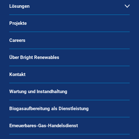
Lösungen
Open
Aufbereitung von Biogas
Projekte
Bio-CNG-Produktionssysteme
Careers
CO2-Verflüssigung
Über Bright Renewables
Biomethanverflüssigung (Bio-LNG)
Systeme zur Kohlenstoffabscheidung
Kontakt
Technologie
Wartung und Instandhaltung
Biogasaufbereitung als Dienstleistung
Erneuerbares-Gas-Handelsdienst