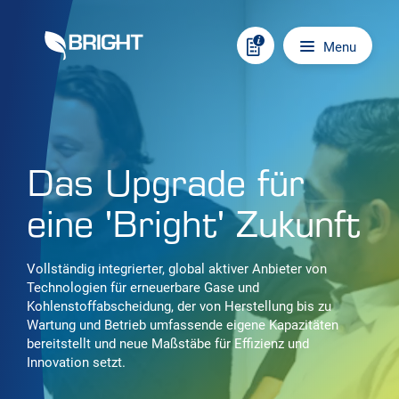
Skip to content
Main navigation
Menu
Das Upgrade für
eine 'Bright' Zukunft
Vollständig integrierter, global aktiver Anbieter von
Technologien für erneuerbare Gase und
Kohlenstoffabscheidung, der von Herstellung bis zu
Wartung und Betrieb umfassende eigene Kapazitäten
bereitstellt und neue Maßstäbe für Effizienz und
Innovation setzt.