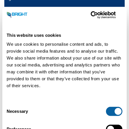
Unsere Technologie
This website uses cookies
Membran-Biogasaufbereitung
We use cookies to personalise content and ads, to
provide social media features and to analyse our traffic.
CO2-Verflüssigung
We also share information about your use of our site with
our social media, advertising and analytics partners who
Bio-LNG: Biomethanverflüssigung
may combine it with other information that you’ve
provided to them or that they’ve collected from your use
of their services.
Kohlenstoffabscheidung: Amin und
VSA
C
Necessary
o
n
Lösungen
s