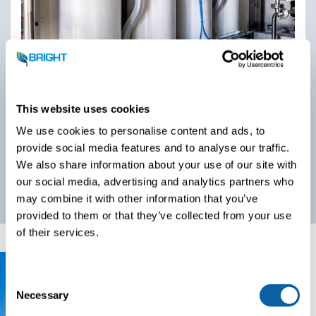
Entkohlung mit Amin-basierter oder VSA-
Kohlenstoffabscheidungstechnologie. Für die CO2-
Rückgewinnung nach Verbrennungsprozessen und zur
This website uses cookies
Erzeugung von gasförmigem Bio-CO2 als Endprodukt.
We use cookies to personalise content and ads, to
provide social media features and to analyse our traffic.
We also share information about your use of our site with
our social media, advertising and analytics partners who
may combine it with other information that you’ve
provided to them or that they’ve collected from your use
of their services.
C
Necessary
o
n