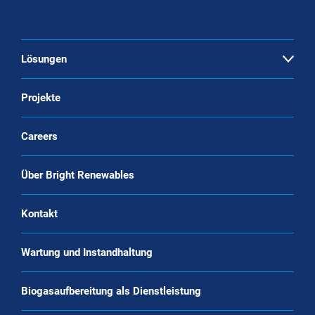
Lösungen
Open
Aufbereitung von Biogas
Projekte
Bio-CNG-Produktionssysteme
Careers
CO2-Verflüssigung
Über Bright Renewables
Biomethanverflüssigung (Bio-LNG)
Systeme zur Kohlenstoffabscheidung
Kontakt
Technologie
Wartung und Instandhaltung
Biogasaufbereitung als Dienstleistung