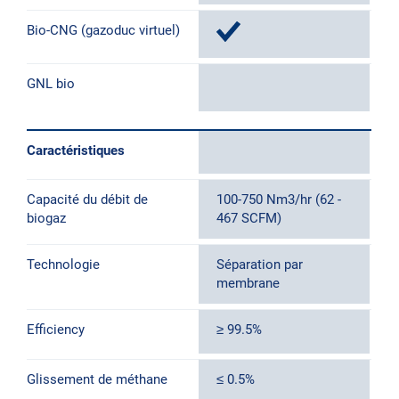
Bio-CNG (gazoduc virtuel)
GNL bio
Caractéristiques
Capacité du débit de
100-750 Nm3/hr (62 -
7
biogaz
467 SCFM)
-
Technologie
Séparation par
S
membrane
m
Efficiency
≥ 99.5%
≥
Glissement de méthane
≤ 0.5%
≤