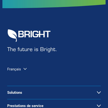
The future is Bright.
Français
Solutions
Open
Valorisation du biogaz
Prestations de service