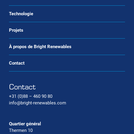
Open
Liquéfaction du CO2
Service et maintenance
Technologie
Liquéfaction du biométhane (bio-LNG)
La valorisation du biogaz en tant que
service
Projets
Systèmes de production de bioGNC
Service d’échange de gaz renouvelable
Systèmes de capture du carbone
À propos de Bright Renewables
Contact
Contact
+31 (0)88 – 460 90 80
info@bright-renewables.com
Quartier général
Thermen 10