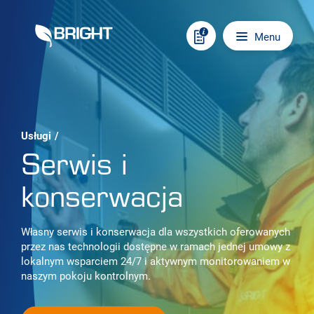
Skip to content
Main navigation
Menu
Usługi
/
Serwis i
konserwacja
Własny serwis i konserwacja dla wszystkich oferowanych
przez nas technologii dostępne w ramach jednej umowy z
lokalnym wsparciem 24/7 i aktywnym monitorowaniem w
naszym pokoju kontrolnym.