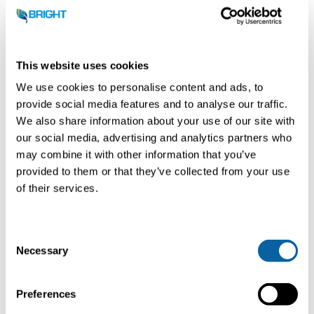
niezawodność.
Szeroki zakres standardowych
pakietów serwisowych.
This website uses cookies
Od serwisu po specjalistyczne
We use cookies to personalise content and ads, to
dostawy części zamiennych i
provide social media features and to analyse our traffic.
We also share information about your use of our site with
wieloletnie umowy.
our social media, advertising and analytics partners who
Wydajna, skuteczna i zorientowana
may combine it with other information that you’ve
na jakość konserwacja.
provided to them or that they’ve collected from your use
of their services.
Usuwanie awarii sprzętu zanim do
niej dojdzie, zapewniając wysoką
C
dostępność instalacji.
Necessary
o
lokalne zespoły serwisowe 24/7
n
działające na całym świecie.
s
Preferences
e