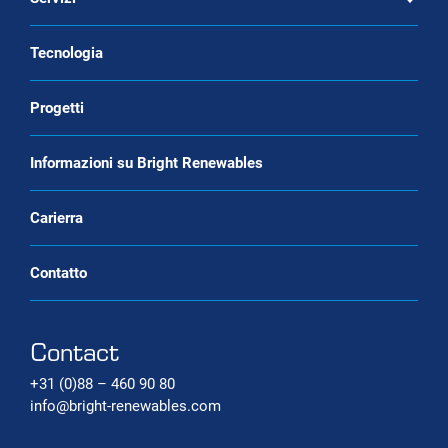
Open
Liquefazione della CO2
servizio e manutenzione
Tecnologia
Liquefazione del biometano (bio-LNG)
Purificazione del biogas come servizio
Progetti
Sistemi di produzione di bio-CNG
Servizio di commercio di gas
rinnovabile
Sistemi di cattura del carbonio
Informazioni su Bright Renewables
Carierra
Contatto
Contact
+31 (0)88 – 460 90 80
info@bright-renewables.com