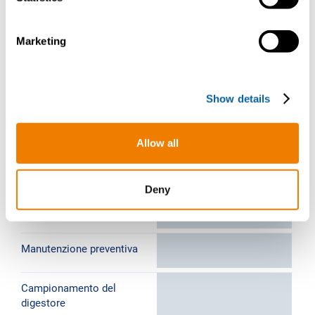
Funzionalità di assistenza e
S
manutenzione a distanza.
e
Marketing
l
e
c
Show details
t
i
o
Allow all
n
I nostri piani
Deny
Base
Manutenzione preventiva
Campionamento del
digestore