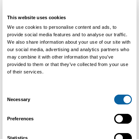
Dal servizio di ripotenziamento alla
fornitura di parti di ricambio
This website uses cookies
specializzate e ai contratti pluriennali.
We use cookies to personalise content and ads, to
provide social media features and to analyse our traffic.
Manutenzione efficiente, efficace e
We also share information about your use of our site with
orientata alla qualità.
our social media, advertising and analytics partners who
may combine it with other information that you’ve
Affrontare i guasti alle
provided to them or that they’ve collected from your use
apparecchiature prima che si
of their services.
verifichino, garantendo un’elevata
disponibilità dell’impianto.
C
team di assistenza locale 24/7 che
Necessary
o
operano in tutto il mondo.
n
s
Preferences
Centro operativo con monitoraggio in
e
tempo reale.
n
t
Statistics