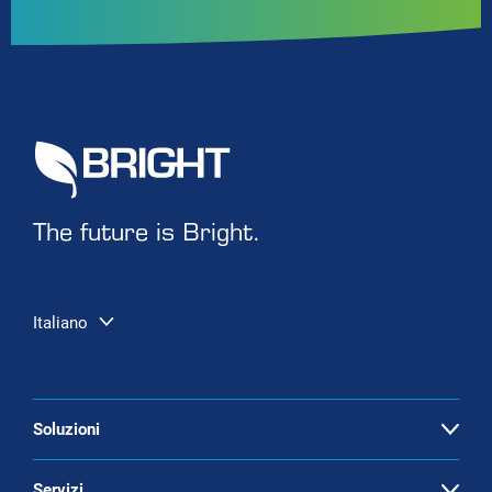
The future is Bright.
Italiano
Soluzioni
Open
Potenziamento del biogas
Servizi