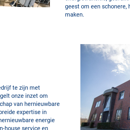
geest om een schonere, 
maken.
rijf te zijn met
gelt onze inzet om
dschap van hernieuwbare
breide expertise in
 hernieuwbare energie
in-house service en