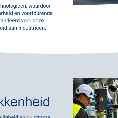
chnologieën, waardoor
arheid en voortdurende
randeerd voor onze
eid aan industrieën.
kkenheid
veiligheid en duurzame