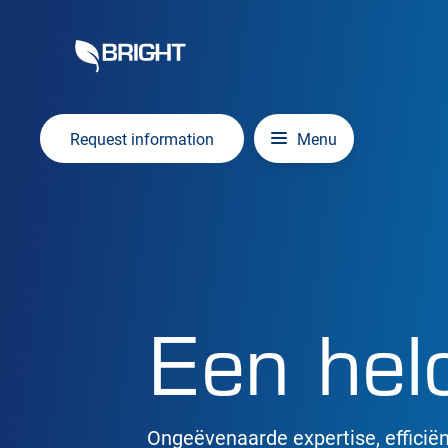
Overslaan en inhoud weergeven
Hoofdnavigatie
Request information
Menu
Een hel
Ongeëvenaarde expertise, efficiën