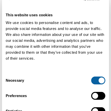
affidabile per la
produzione di
This website uses cookies
biometano. La loro
We use cookies to personalise content and ads, to
provide social media features and to analyse our traffic.
We also share information about your use of our site with
tecnologia di
our social media, advertising and analytics partners who
may combine it with other information that you’ve
upgrading
provided to them or that they’ve collected from your use
of their services.
contribuisce a
garantire che il
C
Necessary
o
biometano soddisfi
n
s
Preferences
gli standard di
e
n