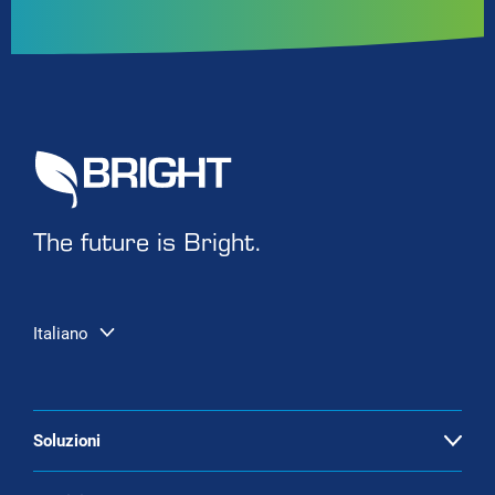
The future is Bright.
Italiano
Soluzioni
Open
Potenziamento del biogas