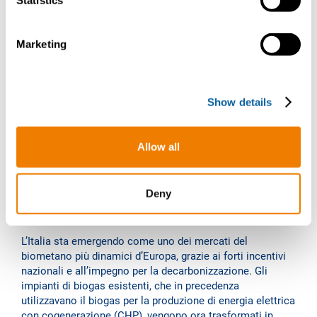
qualità.”
t
Statistics
S
e
Marketing
l
Marco Cipriani, cofondatore e
e
amministratore delegato di Ringas
c
Show details
t
i
o
Allow all
Sostenere le ambizioni
n
dell'Italia nel settore del
Deny
gas rinnovabile
L’Italia sta emergendo come uno dei mercati del
biometano più dinamici d’Europa, grazie ai forti incentivi
nazionali e all’impegno per la decarbonizzazione. Gli
impianti di biogas esistenti, che in precedenza
utilizzavano il biogas per la produzione di energia elettrica
con cogenerazione (CHP), vengono ora trasformati in