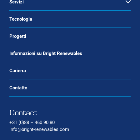
Servizi
Open
Liquefazione della CO2
servizio e manutenzione
Tecnologia
Liquefazione del biometano (bio-LNG)
Purificazione del biogas come servizio
Progetti
Sistemi di produzione di bio-CNG
Servizio di commercio di gas
rinnovabile
Sistemi di cattura del carbonio
Informazioni su Bright Renewables
Carierra
Contatto
Contact
+31 (0)88 – 460 90 80
info@bright-renewables.com