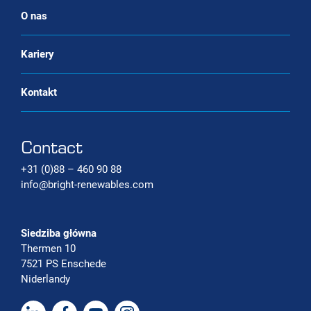
Systemy wychwytywania dwutlenku
O nas
węgla
Kariery
Kontakt
Contact
+31 (0)88 – 460 90 88
info@bright-renewables.com
Siedziba główna
Thermen 10
7521 PS Enschede
Niderlandy