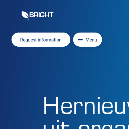
Overslaan en inhoud weergeven
Hoofdnavigatie
Request information
Menu
Hernieu
uit org