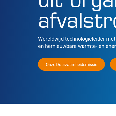
afvalst
Wereldwijd technologieleider me
en hernieuwbare warmte- en ene
Onze Duurzaamheidsmissie