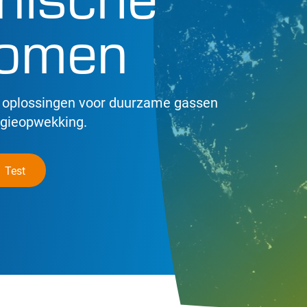
romen
t oplossingen voor duurzame gassen
rgieopwekking.
Test