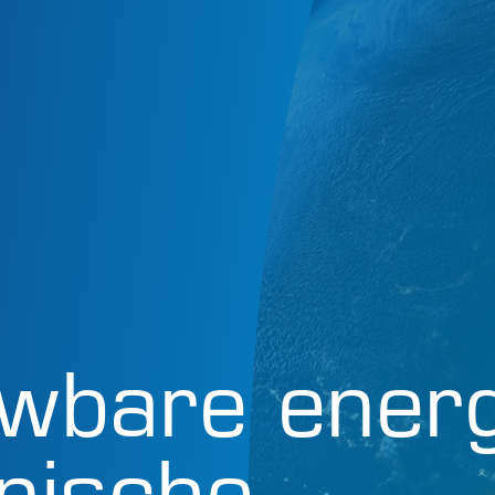
wbare energ
anische