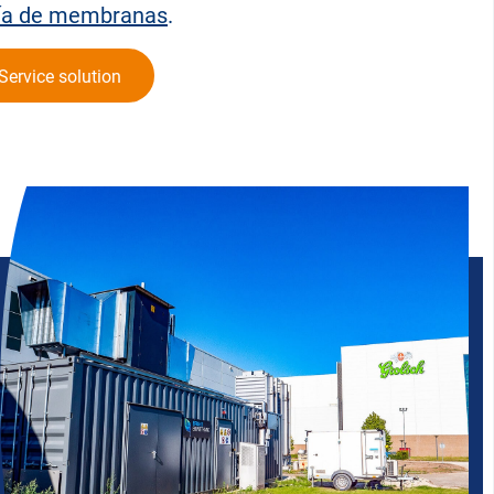
gía de membranas
.
Service solution