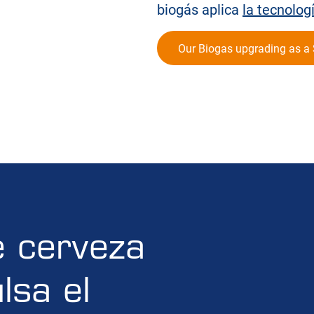
biogás aplica
la tecnolo
Our Biogas upgrading as a 
e cerveza
lsa el