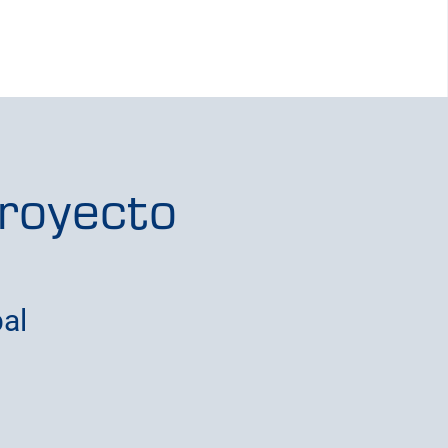
royecto
pal