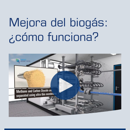
Mejora del biogás:
¿cómo funciona?
P
l
a
y