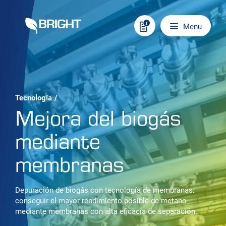
Skip to content
Main navigation
Menu
Tecnología
/
Mejora del biogás
mediante
membranas
Depuración de biogás con tecnología de membranas:
conseguir el mayor rendimiento posible de metano
mediante membranas con alta eficacia de separación.