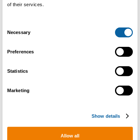
Bio-GNC (gasoducto
of their services.
virtual)
Bio-LNG
C
Necessary
o
n
Características
s
Preferences
e
n
Capacidad de flujo de
100-750 Nm3/hr (62 -
7
biogás
467 SCFM)
-
t
Statistics
S
e
Tecnología
Separación por
S
Marketing
membrana
m
l
e
c
Eficacia
≥ 99.5%
≥
Show details
t
i
Deslizamiento de metano
≤ 0.5%
≤
o
Allow all
n