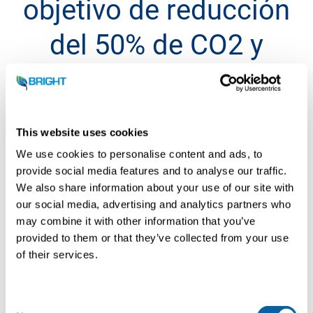
objetivo de reducción
del 50% de CO2 y
alimentar la
transición térmica.”
This website uses cookies
We use cookies to personalise content and ads, to
Jan-Evert van Veldhoven, manager
provide social media features and to analyse our traffic.
Realisatie Waterketen
We also share information about your use of our site with
our social media, advertising and analytics partners who
may combine it with other information that you’ve
provided to them or that they’ve collected from your use
of their services.
Aspectos técnicos
C
Especificaciones