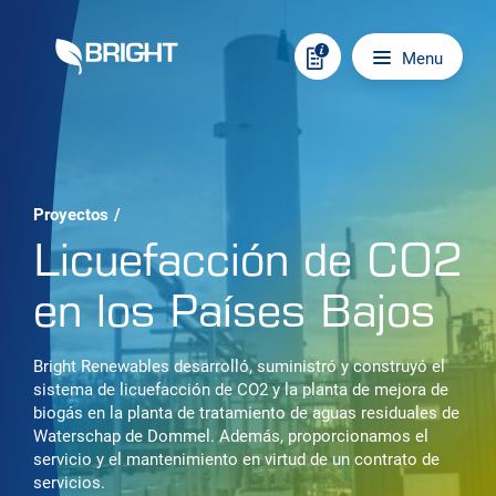
Skip to content
Main navigation
Menu
Proyectos
/
Licuefacción de CO2
en los Países Bajos
Bright Renewables desarrolló, suministró y construyó el
sistema de licuefacción de CO2 y la planta de mejora de
biogás en la planta de tratamiento de aguas residuales de
Waterschap de Dommel. Además, proporcionamos el
servicio y el mantenimiento en virtud de un contrato de
servicios.