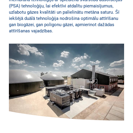
(PSA) tehnoloģiju, lai efektīvi atdalītu piemaisījumus,
uzlabotu gāzes kvalitāti un palielinātu metāna saturu. Šī
iekšējā duālā tehnoloģija nodrošina optimālu attīrīšanu
gan biogāzei, gan poligonu gāzei, apmierinot dažādas
attīrīšanas vajadzības.