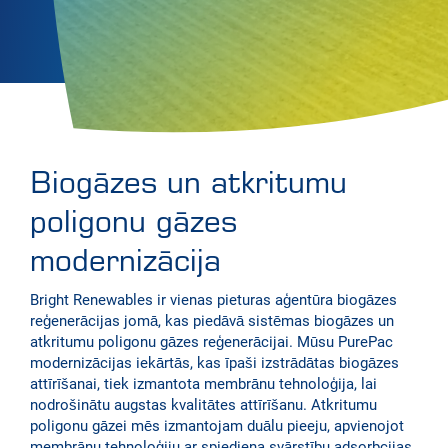
Biogāzes un atkritumu
poligonu gāzes
modernizācija
Bright Renewables ir vienas pieturas aģentūra biogāzes
reģenerācijas jomā, kas piedāvā sistēmas biogāzes un
atkritumu poligonu gāzes reģenerācijai. Mūsu PurePac
modernizācijas iekārtās, kas īpaši izstrādātas biogāzes
attīrīšanai, tiek izmantota membrānu tehnoloģija, lai
nodrošinātu augstas kvalitātes attīrīšanu. Atkritumu
poligonu gāzei mēs izmantojam duālu pieeju, apvienojot
membrānu tehnoloģiju ar spiediena svārstību adsorbcijas