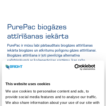
PurePac biogāzes
attīrīšanas iekārta
PurePac ir mūsu labi pārbaudītais biogāzes attīrīšanas
iekārta biogāzes un atkritumu poligonu gāzes attīrīšanai.
Biogāzes attīrīšana ir ļoti pievilcīga alternatīva
salīdzinājumā ar koģenerācijas sistēmu, kas ražo
elektroenerģiju un siltumu. Mūsu piedāvātais PurePac
klāsts biogāzes attīrīšanai ir būtisks papildinājums visu
veidu jaunām un esošām biogāzes iekārtām jebkurā
nozarē. Papildus var pievienot mūsu
CO2 sašķidrināšanas
This website uses cookies
sistēmu,
lai ražotu šķidru pārtikā izmantojamu bioCO2,
kas vēl vairāk palielina biogāzes attīrīšanas procesa
We use cookies to personalise content and ads, to
efektivitāti un uzlabo oglekļa intensitātes (CI) rādītāju.
provide social media features and to analyse our traffic.
We also share information about your use of our site with