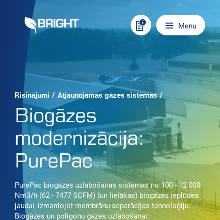
Skip to content
Main navigation
Menu
Risinājumi
/
Atjaunojamās gāzes sistēmas
/
Biogāzes
modernizācija:
PurePac
PurePac biogāzes uzlabošanas sistēmas no 100 - 12 000
Nm3/h (62 - 7477 SCFM) (un lielākas) biogāzes ieplūdes
jaudai, izmantojot membrānu separācijas tehnoloģiju.
Biogāzes un poligonu gāzes uzlabošanai.