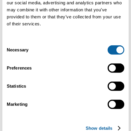
our social media, advertising and analytics partners who
may combine it with other information that you’ve
provided to them or that they’ve collected from your use
of their services.
C
Necessary
o
n
s
Preferences
e
n
t
Statistics
S
e
Marketing
l
e
c
Īss izpildes laiks un augsta
Show details
t