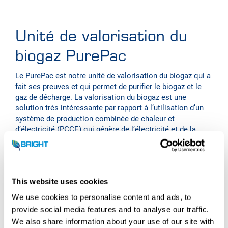
Unité de valorisation du
biogaz PurePac
Le PurePac est notre unité de valorisation du biogaz qui a
fait ses preuves et qui permet de purifier le biogaz et le
gaz de décharge. La valorisation du biogaz est une
solution très intéressante par rapport à l’utilisation d’un
système de production combinée de chaleur et
d’électricité (PCCE) qui génère de l’électricité et de la
chaleur. Notre gamme de PurePacs pour la valorisation du
biogaz est un complément essentiel pour tous les types
d’usines de biogaz, qu’elles soient nouvelles ou
existantes, dans n’importe quelle industrie. En outre, notre
This website uses cookies
système de liquéfaction du CO2
peut être ajouté pour la
production de bioCO2 liquide de qualité alimentaire, ce
We use cookies to personalise content and ads, to
qui renforce l’efficacité du processus de valorisation du
provide social media features and to analyse our traffic.
biogaz et améliore le score d’intensité carbone (IC).
We also share information about your use of our site with