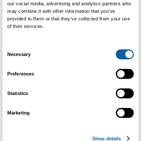
our social media, advertising and analytics partners who
may combine it with other information that you’ve
provided to them or that they’ve collected from your use
of their services.
C
Necessary
o
n
s
Preferences
e
n
t
Statistics
S
e
Marketing
l
e
c
Show details
t