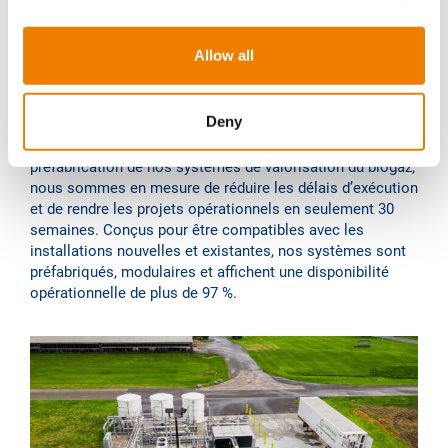
Délais courts et
i
disponibilité opérationnelle
o
Allow all
n
élevée
Deny
Grâce à la normalisation des processus et à l’utilisation
de nos installations de production internes pour la
préfabrication de nos systèmes de valorisation du biogaz,
nous sommes en mesure de réduire les délais d’exécution
et de rendre les projets opérationnels en seulement 30
semaines. Conçus pour être compatibles avec les
installations nouvelles et existantes, nos systèmes sont
préfabriqués, modulaires et affichent une disponibilité
opérationnelle de plus de 97 %.