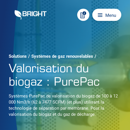
Skip to content
Main navigation
Menu
Solutions
/
Systèmes de gaz renouvelables
/
Valorisation du
biogaz : PurePac
Systèmes PurePac de valorisation du biogaz de 100 à 12
000 Nm3/h (62 à 7477 SCFM) (et plus) utilisant la
technologie de séparation par membrane. Pour la
valorisation du biogaz et du gaz de décharge.